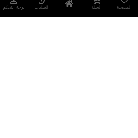
المفضلة
السلة
الطلبات
لوحة التحكم
والعروض الخاصة.
جميع الحقوق محفوظة © 2026 Methqal Perfumes
سياسة الخصوصية
سياسة الاسترجاع والاسترداد