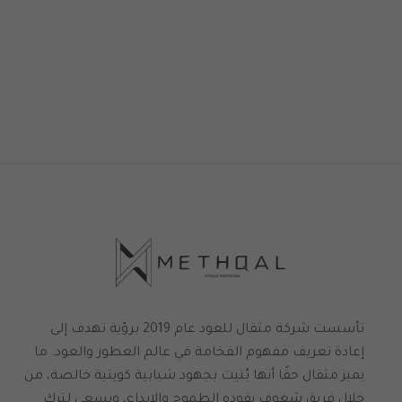
تأسست شركة مثقال للعود عام 2019 برؤية تهدف إلى
إعادة تعريف مفهوم الفخامة في عالم العطور والعود. ما
يميز مثقال حقًا أنها بُنيت بجهود شبابية كويتية خالصة، من
خلال فريق شغوف يقوده الطموح والإبداع، ويسعى لترك