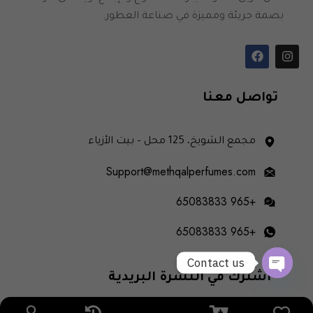
بصمة جريئة ومميزة في صناعة العطور.
تواصل معنا
مجمع الشويخ، 125 محل – بيت الأزياء
Support@methqalperfumes.com
+965 65083833
+965 65083833
Contact us
اشترك في النشرة البريدية
OPEN
CHATY
انضم إلى قائمتنا البريدية لتصلك آخر التحديثات