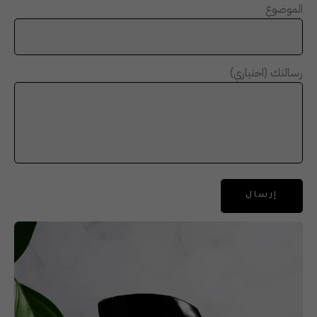
الموضوع
رسالتك (اختياري)