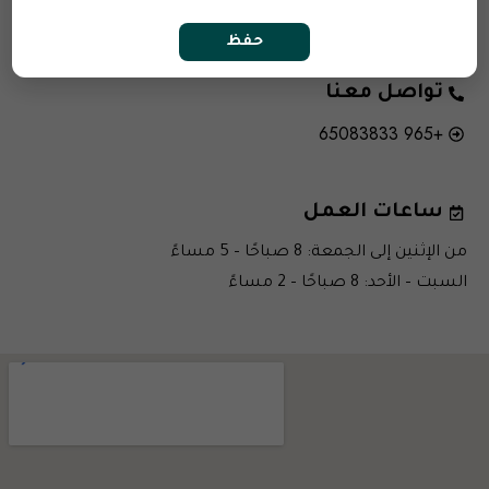
Support@methqalperfumes.com
حفظ
تواصل معنا
+965 65083833
ساعات العمل
من الإثنين إلى الجمعة: 8 صباحًا – 5 مساءً
السبت – الأحد: 8 صباحًا – 2 مساءً