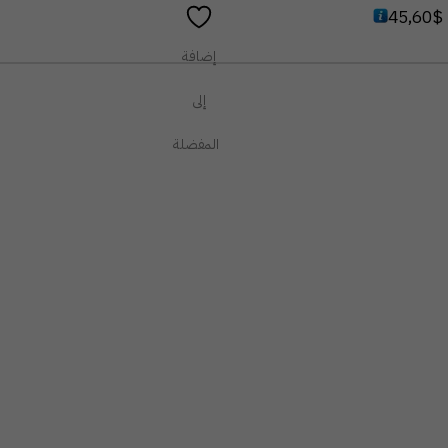
من
45,60
$
5