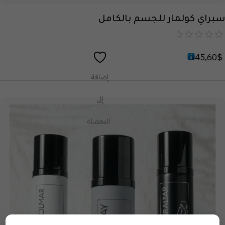
سبراي كولمار للجسم بالكامل
من
45,60
$
5