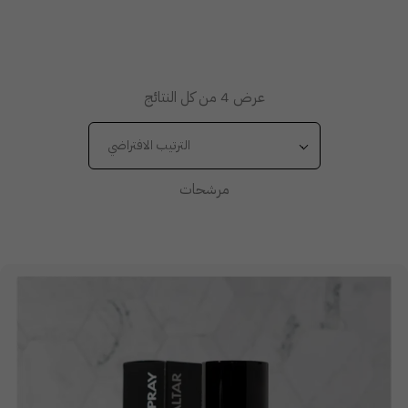
عرض ⁦4⁩ من كل النتائج
الترتيب الافتراضي
مرشحات