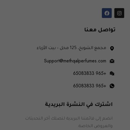
تواصل معنا
مجمع الشويخ، 125 محل – بيت الأزياء
Support@methqalperfumes.com
+965 65083833
+965 65083833
اشترك في النشرة البريدية
انضم إلى قائمتنا البريدية لتصلك آخر التحديثات
والعروض الخاصة.