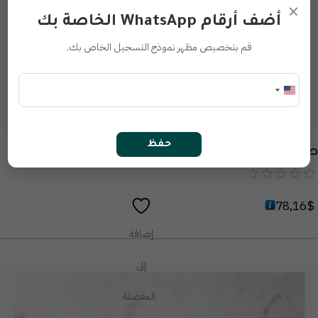
×
أضف أرقام WhatsApp الخاصة بك
قم بتخصيص مظهر نموذج التسجيل الخاص بك.
حفظ
طقم سبراي للجسم بالكامل
من
78,16
$
5